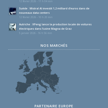
12 février 2026 - 11 h 04 min
Suède : Mistral AI investit 1,2 milliard d’euros dans de
nouveaux data centers
12 février 2026 - 10 h 20 min
Autriche : XPeng lance la production locale de voitures
électriques dans l’usine Magna de Graz
5 janvier 2026 - 16 h 56 min
NOS MARCHÉS
PARTENAIRE EUROPE