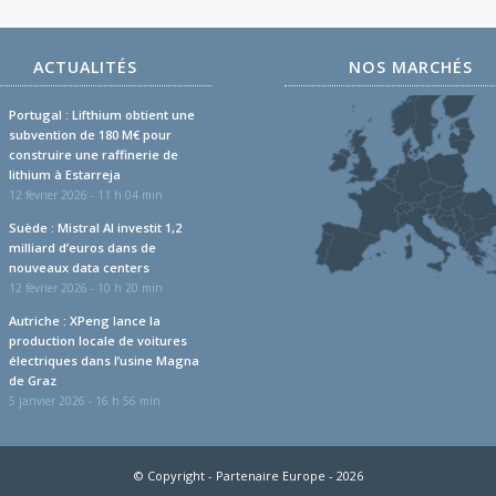
ACTUALITÉS
NOS MARCHÉS
Portugal : Lifthium obtient une
subvention de 180 M€ pour
construire une raffinerie de
lithium à Estarreja
12 février 2026 - 11 h 04 min
Suède : Mistral AI investit 1,2
milliard d’euros dans de
nouveaux data centers
12 février 2026 - 10 h 20 min
Autriche : XPeng lance la
production locale de voitures
électriques dans l’usine Magna
de Graz
5 janvier 2026 - 16 h 56 min
© Copyright - Partenaire Europe - 2026