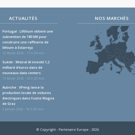
ACTUALITÉS
NOS MARCHÉS
Portugal : Lifthium obtient une
subvention de 180 M€ pour
construire une raffinerie de
lithium à Estarreja
12 février 2026 - 11 h 04 min
Suède : Mistral AI investit 1,2
milliard d’euros dans de
nouveaux data centers
12 février 2026 - 10 h 20 min
Autriche : XPeng lance la
production locale de voitures
électriques dans l’usine Magna
de Graz
5 janvier 2026 - 16 h 56 min
© Copyright - Partenaire Europe - 2026