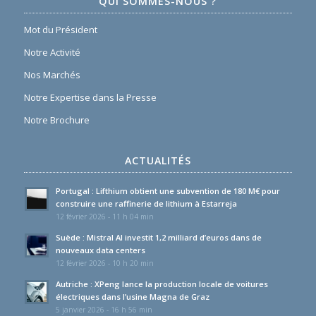
QUI SOMMES-NOUS ?
Mot du Président
Notre Activité
Nos Marchés
Notre Expertise dans la Presse
Notre Brochure
ACTUALITÉS
Portugal : Lifthium obtient une subvention de 180 M€ pour
construire une raffinerie de lithium à Estarreja
12 février 2026 - 11 h 04 min
Suède : Mistral AI investit 1,2 milliard d’euros dans de
nouveaux data centers
12 février 2026 - 10 h 20 min
Autriche : XPeng lance la production locale de voitures
électriques dans l’usine Magna de Graz
5 janvier 2026 - 16 h 56 min