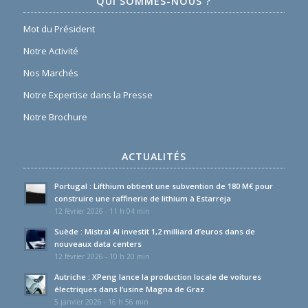
QUI SOMMES-NOUS ?
Mot du Président
Notre Activité
Nos Marchés
Notre Expertise dans la Presse
Notre Brochure
ACTUALITÉS
Portugal : Lifthium obtient une subvention de 180 M€ pour
construire une raffinerie de lithium à Estarreja
12 février 2026 - 11 h 04 min
Suède : Mistral AI investit 1,2 milliard d’euros dans de
nouveaux data centers
12 février 2026 - 10 h 20 min
Autriche : XPeng lance la production locale de voitures
électriques dans l’usine Magna de Graz
5 janvier 2026 - 16 h 56 min