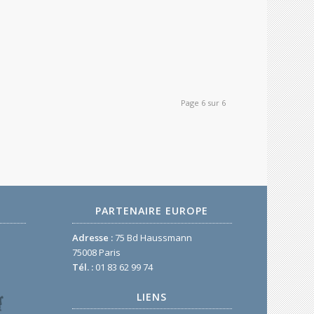
Page 6 sur 6
PARTENAIRE EUROPE
Adresse :
75 Bd Haussmann
75008 Paris
Tél. :
01 83 62 99 74
LIENS