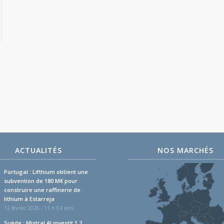
ACTUALITÉS
NOS MARCHÉS
Portugal : Lifthium obtient une
subvention de 180 M€ pour
construire une raffinerie de
lithium à Estarreja
12 février 2026 - 11 h 04 min
Suède : Mistral AI investit 1,2