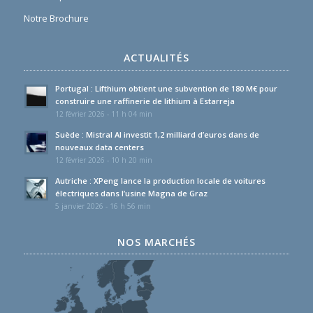
Notre Brochure
ACTUALITÉS
Portugal : Lifthium obtient une subvention de 180 M€ pour
construire une raffinerie de lithium à Estarreja
12 février 2026 - 11 h 04 min
Suède : Mistral AI investit 1,2 milliard d’euros dans de
nouveaux data centers
12 février 2026 - 10 h 20 min
Autriche : XPeng lance la production locale de voitures
électriques dans l’usine Magna de Graz
5 janvier 2026 - 16 h 56 min
NOS MARCHÉS