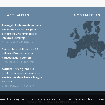
ACTUALITÉS
NOS MARCHÉS
Portugal : Lifthium obtient une
subvention de 180 M€ pour
construire une raffinerie de
lithium à Estarreja
12 février 2026 - 11 h 04 min
Suède : Mistral AI investit 1,2
milliard d’euros dans de
nouveaux data centers
12 février 2026 - 10 h 20 min
Autriche : XPeng lance la
production locale de voitures
électriques dans l’usine Magna
de Graz
5 janvier 2026 - 16 h 56 min
inuant à naviguer sur le site, vous acceptez notre utilisation des cookies
© Copyright - Partenaire Europe - 2026