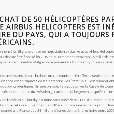
CHAT DE 50 HÉLICOPTÈRES PA
 AIRBUS HELICOPTERS EST IN
IRE DU PAYS, QUI A TOUJOURS 
RICAINS.
 annoncé en filigrane entrer en négociation exclusive avec Airbus Helicopte
ui devrait être finalisé fin 2015 pour un montant d’environ 2,5 milliards d’e
urprenante qu’inédite. Malgré notre présence à l’Eurosatory où des signau
ents américains depuis la chute du communisme. En effet, la seule menace 
uissance est en capacité de les défendre : les États-Unis. Il est remarquab
ous points identiques. En une phrase, il s’agit de priver la Russie de toute a
a sécurité nationale du Président J. Carter qui l’a largement inspirée : Z. Br
 de l’Américain Sikorsky est donc sans précédent. Et ce, d’autant que l’au
lors que celui-ci a ouvert depuis 2010 en Pologne une usine de production
mandé à la France que 54 millions d’euros de matériel militaire entre 2009 