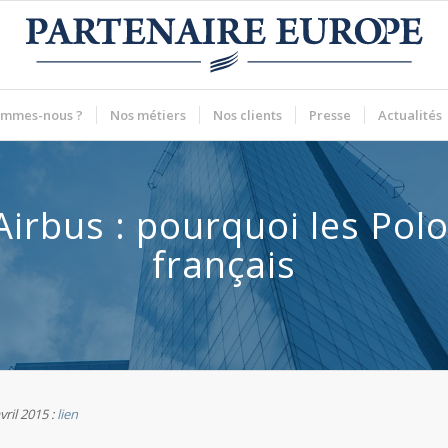
ommes-nous ?
Nos métiers
Nos clients
Presse
Actualités
Airbus : pourquoi les Pol
français
vril 2015 :
lien