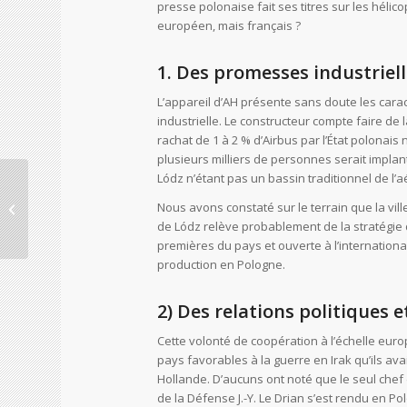
presse polonaise fait ses titres sur les héli
européen, mais français ?
1. Des promesses industriel
L’appareil d’AH présente sans doute les carac
industrielle. Le constructeur compte faire de l
rachat de 1 à 2 % d’Airbus par l’État polonais
plusieurs milliers de personnes serait implan
Lódz n’étant pas un bassin traditionnel de l’
Hélicoptères d’Airbus :
Nous avons constaté sur le terrain que la vil
pourquoi les Polonais
de Lódz relève probablement de la stratégie d
ont acheté français
premières du pays et ouverte à l’internationa
production en Pologne.
2) Des relations politiques 
Cette volonté de coopération à l’échelle euro
pays favorables à la guerre en Irak qu’ils ava
Hollande. D’aucuns ont noté que le seul chef d
de la Défense J.-Y. Le Drian s’est rendu en Po