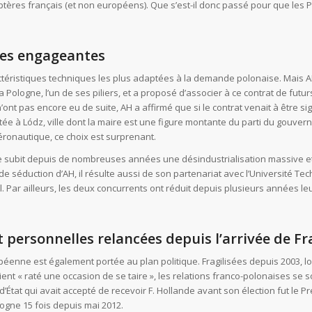
coptères français (et non européens). Que s’est-il donc passé pour que les
les engageantes
téristiques techniques les plus adaptées à la demande polonaise. Mais AH 
a Pologne, l’un de ses piliers, et a proposé d’associer à ce contrat de futur
 n’ont pas encore eu de suite, AH a affirmé que si le contrat venait à êtr
tée à Lódz, ville dont la maire est une figure montante du parti du gouver
aéronautique, ce choix est surprenant.
le subit depuis de nombreuses années une désindustrialisation massive et p
e séduction d’AH, il résulte aussi de son partenariat avec l’Université Te
l. Par ailleurs, les deux concurrents ont réduit depuis plusieurs années l
et personnelles relancées depuis l’arrivée de F
péenne est également portée au plan politique. Fragilisées depuis 2003, lor
ient « raté une occasion de se taire », les relations franco-polonaises se s
’État qui avait accepté de recevoir F. Hollande avant son élection fut le Pr
logne 15 fois depuis mai 2012.