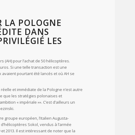
R LA POLOGNE
ÉDITE DANS
PRIVILÉGIÉ LES
rs (AH) pour l’achat de 50 hélicoptères.
uros. Si une telle transaction est une
x avaient pourtant été lancés et où AH se
réelle et immédiate de la Pologne n’est autre
le que les stratégies polonaises et
mbition « impériale »». C’est d’ailleurs un
zezinski.
tre groupe européen, l’italien Augusta-
 d’hélicoptères Sokol, vendus à l’armée
et 2013. Il est intéressant de noter que la