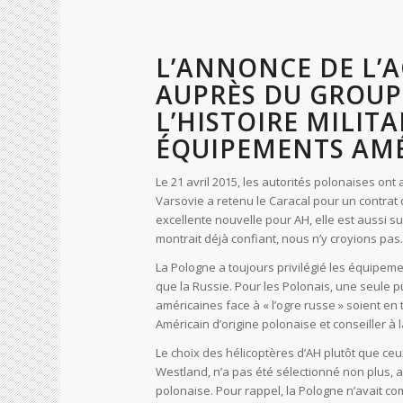
L’ANNONCE DE L’A
AUPRÈS DU GROUPE
L’HISTOIRE MILITA
ÉQUIPEMENTS AMÉ
Le 21 avril 2015, les autorités polonaises ont
Varsovie a retenu le Caracal pour un contrat q
excellente nouvelle pour AH, elle est aussi s
montrait déjà confiant, nous n’y croyions pas.
La Pologne a toujours privilégié les équipem
que la Russie. Pour les Polonais, une seule p
américaines face à « l’ogre russe » soient en t
Américain d’origine polonaise et conseiller à l
Le choix des hélicoptères d’AH plutôt que ceux
Westland, n’a pas été sélectionné non plus, a
polonaise. Pour rappel, la Pologne n’avait com