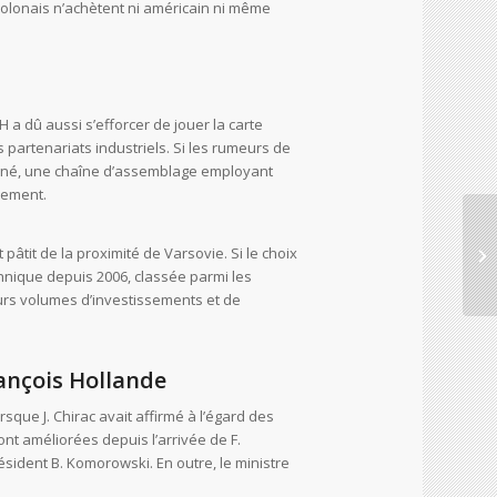
 Polonais n’achètent ni américain ni même
a dû aussi s’efforcer de jouer la carte
s partenariats industriels. Si les rumeurs de
e signé, une chaîne d’assemblage employant
nement.
âtit de la proximité de Varsovie. Si le choix
chnique depuis 2006, classée parmi les
eurs volumes d’investissements et de
rançois Hollande
sque J. Chirac avait affirmé à l’égard des
ont améliorées depuis l’arrivée de F.
ésident B. Komorowski. En outre, le ministre