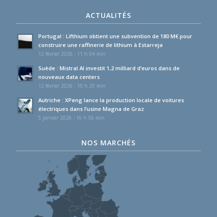
ACTUALITÉS
Portugal : Lifthium obtient une subvention de 180 M€ pour
construire une raffinerie de lithium à Estarreja
12 février 2026 - 11 h 04 min
Suède : Mistral AI investit 1,2 milliard d’euros dans de
nouveaux data centers
12 février 2026 - 10 h 20 min
Autriche : XPeng lance la production locale de voitures
électriques dans l’usine Magna de Graz
5 janvier 2026 - 16 h 56 min
NOS MARCHÉS