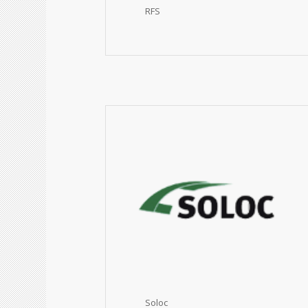
RFS
Soloc