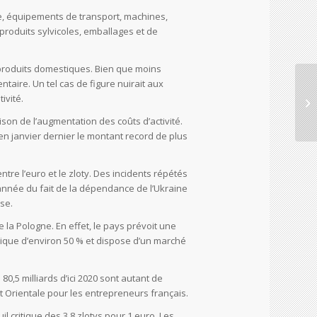
ère, équipements de transport, machines,
roduits sylvicoles, emballages et de
es produits domestiques. Bien que moins
aire. Un tel cas de figure nuirait aux
ivité.
son de l’augmentation des coûts d’activité.
 en janvier dernier le montant record de plus
tre l’euro et le zloty. Des incidents répétés
 l’année du fait de la dépendance de l’Ukraine
se.
la Pologne. En effet, le pays prévoit une
lique d’environ 50 % et dispose d’un marché
5 milliards d’ici 2020 sont autant de
 Orientale pour les entrepreneurs français.
 critique des 3,8 zlotys pour 1 euro. Les