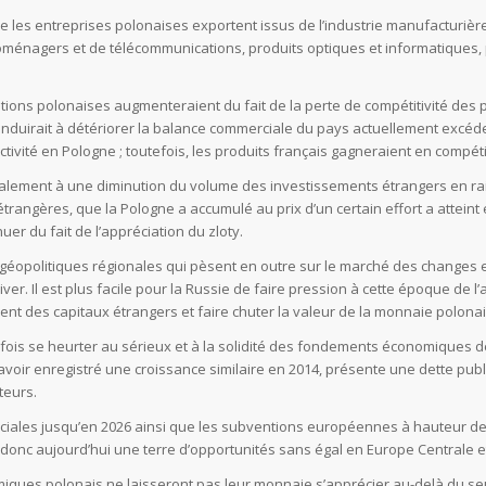
s que les entreprises polonaises exportent issus de l’industrie manufacturi
ménagers et de télécommunications, produits optiques et informatiques, p
ortations polonaises augmenteraient du fait de la perte de compétitivité d
duirait à détériorer la balance commerciale du pays actuellement excédent
ctivité en Pologne ; toutefois, les produits français gagneraient en compétit
également à une diminution du volume des investissements étrangers en rai
étrangères, que la Pologne a accumulé au prix d’un certain effort a atteint
uer du fait de l’appréciation du zloty.
s géopolitiques régionales qui pèsent en outre sur le marché des changes en
hiver. Il est plus facile pour la Russie de faire pression à cette époque de
ent des capitaux étrangers et faire chuter la valeur de la monnaie polonai
fois se heurter au sérieux et à la solidité des fondements économiques de 
avoir enregistré une croissance similaire en 2014, présente une dette pub
teurs.
les jusqu’en 2026 ainsi que les subventions européennes à hauteur de 80,
onc aujourd’hui une terre d’opportunités sans égal en Europe Centrale et
ques polonais ne laisseront pas leur monnaie s’apprécier au-delà du seuil