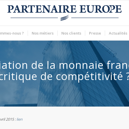
ommes-nous ?
Nos métiers
Nos clients
Presse
Actualités
iation de la monnaie franch
critique de compétitivité 
vril 2015 :
lien