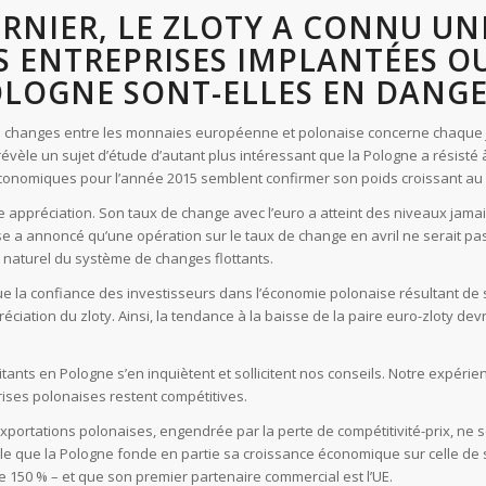
ERNIER, LE ZLOTY A CONNU U
S ENTREPRISES IMPLANTÉES O
OLOGNE SONT-ELLES EN DANGE
 changes entre les monnaies européenne et polonaise concerne chaque jo
 révèle un sujet d’étude d’autant plus intéressant que la Pologne a résisté 
économiques pour l’année 2015 semblent confirmer son poids croissant au
e appréciation. Son taux de change avec l’euro a atteint des niveaux jama
e a annoncé qu’une opération sur le taux de change en avril ne serait pas
fet naturel du système de changes flottants.
que la confiance des investisseurs dans l’économie polonaise résultant de
éciation du zloty. Ainsi, la tendance à la baisse de la paire euro-zloty dev
itants en Pologne s’en inquiètent et sollicitent nos conseils. Notre expéri
prises polonaises restent compétitives.
exportations polonaises, engendrée par la perte de compétitivité-prix, ne
able que la Pologne fonde en partie sa croissance économique sur celle de
e 150 % – et que son premier partenaire commercial est l’UE.