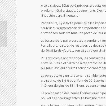
À cela s’ajoute l’élasticité-prix des produit
produits métallurgiques, équipements électro
l’industrie agroalimentaire.
Par ailleurs, il y a fort à parier que les imp
Pologne :
coûteuse, l’augmentation des importations con
l’appréciation de la
entreprises sous-traitant une partie de leur a
monnaie franchira-t-
La baisse de la paire euro-zloty conduirait 
elle le seuil critique...
Par ailleurs, le stock de réserves de devises 
de 90 milliards d’euros, verrait sa valeur dimin
Plus difficiles à appréhender, les contrainte
entre la Russie et l’Ukraine à l’approche de l’
au gaz russe qui pourrait causer le rapatriem
La perspective d’un tel scénario semble toute
croissance de 3,4 % pour l’année 2015 après 
intérieur de plus de 38 millions de consomma
La prolongation des Zones Économiques Spécia
nouvelles encourageantes. La Pologne reste d
Aussi, le gouvernement et les acteurs économi