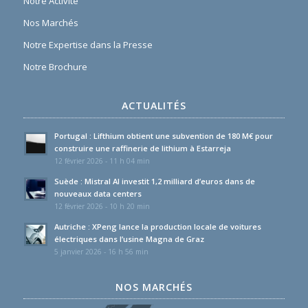
Notre Activité
Nos Marchés
Notre Expertise dans la Presse
Notre Brochure
ACTUALITÉS
Portugal : Lifthium obtient une subvention de 180 M€ pour
construire une raffinerie de lithium à Estarreja
12 février 2026 - 11 h 04 min
Suède : Mistral AI investit 1,2 milliard d’euros dans de
nouveaux data centers
12 février 2026 - 10 h 20 min
Autriche : XPeng lance la production locale de voitures
électriques dans l’usine Magna de Graz
5 janvier 2026 - 16 h 56 min
NOS MARCHÉS