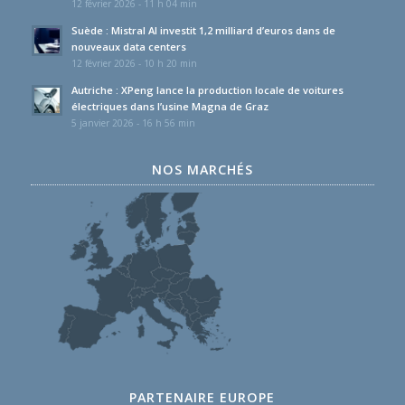
12 février 2026 - 11 h 04 min
Suède : Mistral AI investit 1,2 milliard d’euros dans de
nouveaux data centers
12 février 2026 - 10 h 20 min
Autriche : XPeng lance la production locale de voitures
électriques dans l’usine Magna de Graz
5 janvier 2026 - 16 h 56 min
NOS MARCHÉS
PARTENAIRE EUROPE