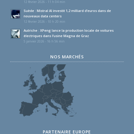
12 février 2026 - 11 h 04 min
Suède : Mistral AI investit 1,2 milliard d’euros dans de
nouveaux data centers
12 février 2026 - 10 h 20 min
Autriche : XPeng lance la production locale de voitures
électriques dans l’usine Magna de Graz
5 janvier 2026 - 16 h 56 min
NOS MARCHÉS
PARTENAIRE EUROPE