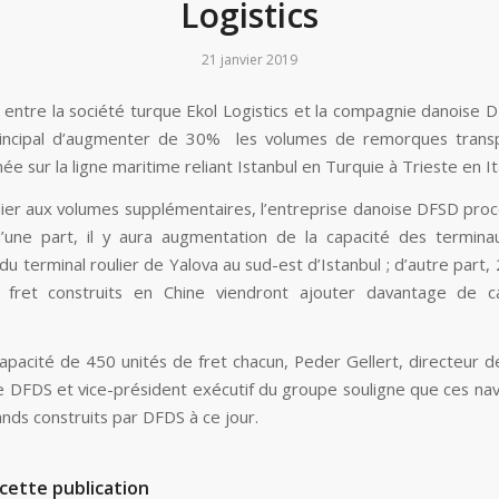
Logistics
21 janvier 2019
 entre la société turque Ekol Logistics et la compagnie danoise 
principal d’augmenter de 30% les volumes de remorques trans
e sur la ligne maritime reliant Istanbul en Turquie à Trieste en Ita
llier aux volumes supplémentaires, l’entreprise danoise DFSD pro
’une part, il y aura augmentation de la capacité des termin
on du terminal roulier de Yalova au sud-est d’Istanbul ; d’autre part
e fret construits en Chine viendront ajouter davantage de c
apacité de 450 unités de fret chacun, Peder Gellert, directeur de 
e DFDS et vice-président exécutif du groupe souligne que ces nav
ands construits par DFDS à ce jour.
cette publication