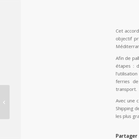
Cet accord
objectif 
Méditerrané
Afin de pa
étapes : d
l’utilisati
ferries d
transport.
Réunion germano-
britannique sur les
Avec une c
opportunités
Shipping d
commerciales à
les plus gr
l’heure...
Partager 