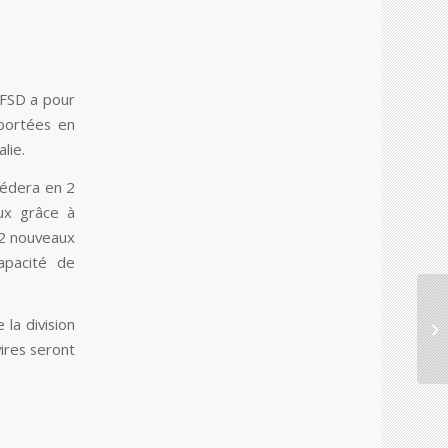
DFSD a pour
portées en
lie.
cédera en 2
aux grâce à
, 2 nouveaux
apacité de
la division
ires seront