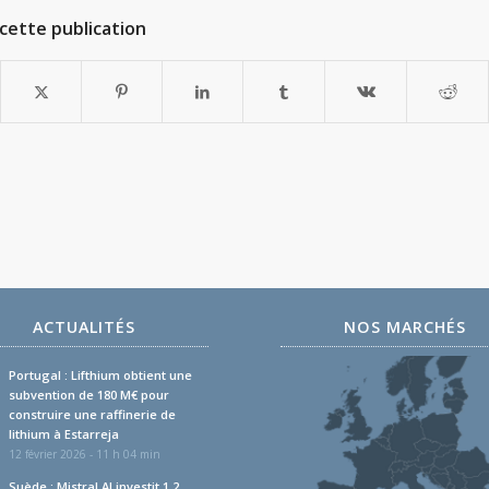
cette publication
ACTUALITÉS
NOS MARCHÉS
Portugal : Lifthium obtient une
subvention de 180 M€ pour
construire une raffinerie de
lithium à Estarreja
12 février 2026 - 11 h 04 min
Suède : Mistral AI investit 1,2