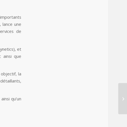
 importants
, lance une
ervices de
ynetics), et
t ainsi que
objectif, la
étaillants,
 ainsi qu’un