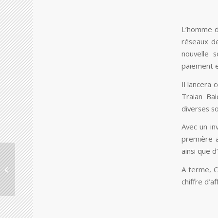
L’homme d’
réseaux de
nouvelle 
paiement en
Il lancera 
Traian Bai
diverses s
Avec un inv
première a
ainsi que d
Allemagne : La société
slovaque Nafta achète
A terme, Cr
des réservoirs de gaz
chiffre d’a