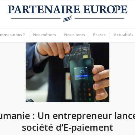
ommes-nous ?
Nos métiers
Nos clients
Presse
Actualités
manie : Un entrepreneur lanc
société d’E-paiement