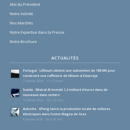
Mot du Président
Notre Activité
Nos Marchés
Notre Expertise dans la Presse
Notre Brochure
ACTUALITÉS
Portugal : Lifthium obtient une subvention de 180 M€ pour
construire une raffinerie de lithium à Estarreja
12 février 2026 - 11 h 04 min
Suède : Mistral AI investit 1,2 milliard d’euros dans de
nouveaux data centers
12 février 2026 - 10 h 20 min
Autriche : XPeng lance la production locale de voitures
électriques dans l’usine Magna de Graz
5 janvier 2026 - 16 h 56 min