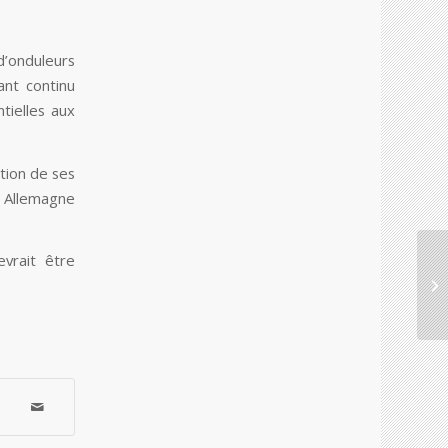
d’onduleurs
ant continu
ntielles aux
ction de ses
n Allemagne
evrait être