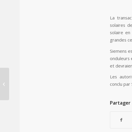
La transac
solaires d
solaire en 
grandes ce
Siemens est
onduleurs 
et devraien
Les autori
Irlande : Betbright
racheté par le groupe
conclu par S
888
Partager 