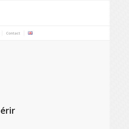
Contact
érir