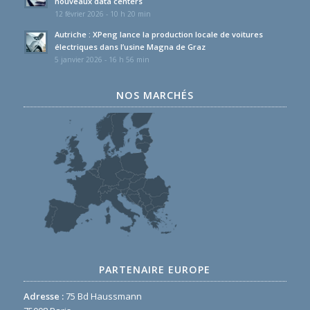
nouveaux data centers
12 février 2026 - 10 h 20 min
Autriche : XPeng lance la production locale de voitures
électriques dans l’usine Magna de Graz
5 janvier 2026 - 16 h 56 min
NOS MARCHÉS
PARTENAIRE EUROPE
Adresse :
75 Bd Haussmann