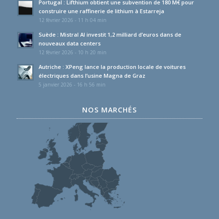
Portugal : Lifthium obtient une subvention de 180 M€ pour
construire une raffinerie de lithium à Estarreja
12 février 2026 - 11 h 04 min
Suède : Mistral AI investit 1,2 milliard d’euros dans de
nouveaux data centers
12 février 2026 - 10 h 20 min
Autriche : XPeng lance la production locale de voitures
électriques dans l’usine Magna de Graz
5 janvier 2026 - 16 h 56 min
NOS MARCHÉS