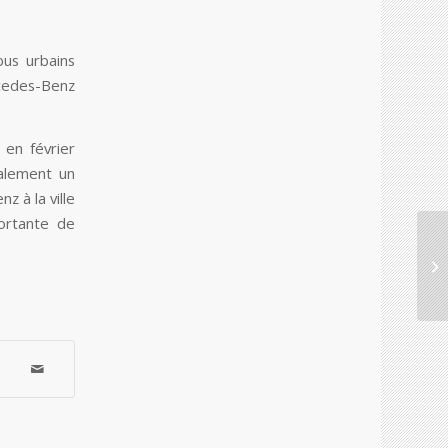
us urbains
cedes-Benz
 en février
alement un
 à la ville
ortante de