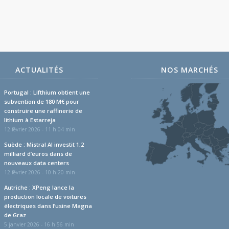
ACTUALITÉS
NOS MARCHÉS
Portugal : Lifthium obtient une
subvention de 180 M€ pour
construire une raffinerie de
lithium à Estarreja
12 février 2026 - 11 h 04 min
Suède : Mistral AI investit 1,2
milliard d’euros dans de
nouveaux data centers
12 février 2026 - 10 h 20 min
Autriche : XPeng lance la
production locale de voitures
électriques dans l’usine Magna
de Graz
5 janvier 2026 - 16 h 56 min