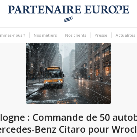
ommes-nous ?
Nos métiers
Nos clients
Presse
Actualités
logne : Commande de 50 auto
rcedes-Benz Citaro pour Wroc