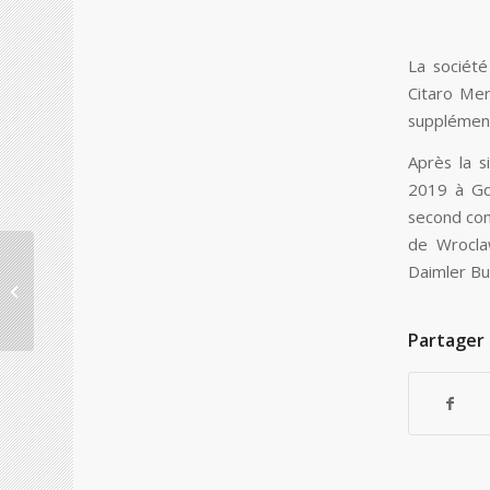
La sociét
Citaro Me
supplémen
Après la s
2019 à Gd
second con
de Wrocla
Consolis renforce sa
Daimler Bu
position en Europe du
Nord et en Lettonie
Partager 