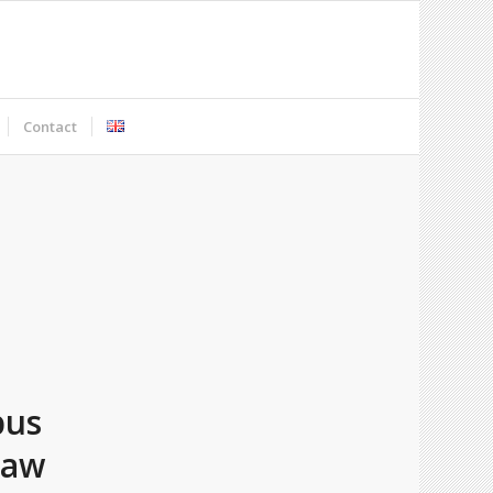
Contact
bus
law