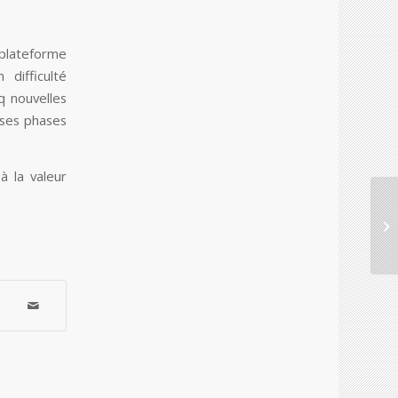
 plateforme
difficulté
q nouvelles
rses phases
 la valeur