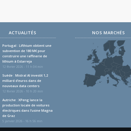
ACTUALITÉS
NOS MARCHÉS
Portugal : Lifthium obtient une
subvention de 180 M€ pour
construire une raffinerie de
lithium à Estarreja
12 février 2026 - 11 h 04 min
Suède : Mistral AI investit 1,2
milliard d’euros dans de
nouveaux data centers
12 février 2026 - 10 h 20 min
Autriche : XPeng lance la
production locale de voitures
électriques dans l’usine Magna
de Graz
5 janvier 2026 - 16 h 56 min