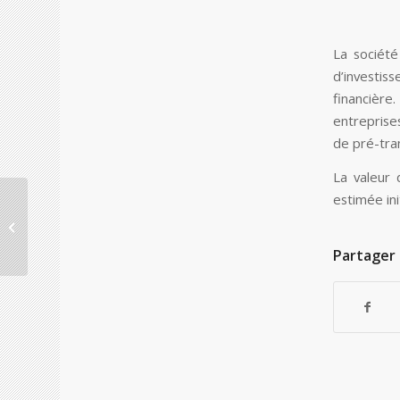
La société
d’investi
financière
entreprise
de pré-tra
La valeur
estimée ini
La société polonaise
LFC met au point des
implants rachidiens en
Partager 
titane 3...