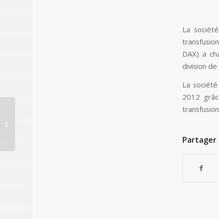
La sociét
transfusion
DAX) a ch
division de
La société
2012 grâce
transfusion
L’investissement dans
le Retail en Espagne
ne cesse d’augmenter
Partager 