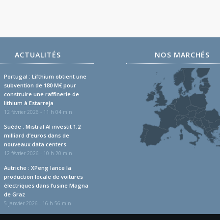
ACTUALITÉS
NOS MARCHÉS
Portugal : Lifthium obtient une
subvention de 180 M€ pour
construire une raffinerie de
lithium à Estarreja
12 février 2026 - 11 h 04 min
Suède : Mistral AI investit 1,2
milliard d’euros dans de
nouveaux data centers
12 février 2026 - 10 h 20 min
Autriche : XPeng lance la
production locale de voitures
électriques dans l’usine Magna
de Graz
5 janvier 2026 - 16 h 56 min