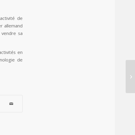
ctivité de
ier allemand
 vendre sa
ctivités en
hnologie de