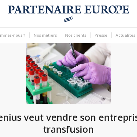
ommes-nous ?
Nos métiers
Nos clients
Presse
Actualités
enius veut vendre son entrepri
transfusion