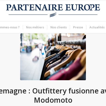
ommes-nous ?
Nos métiers
Nos clients
Presse
Actualités
lemagne : Outfittery fusionne a
Modomoto