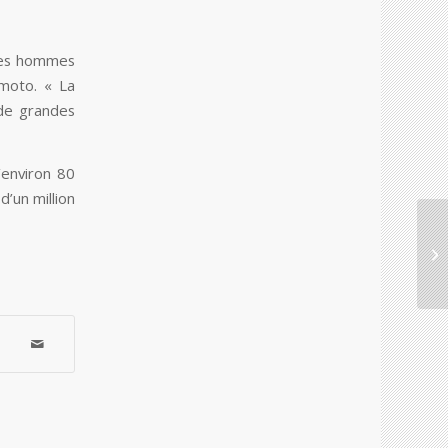
 des hommes
moto. « La
 de grandes
’environ 80
d’un million