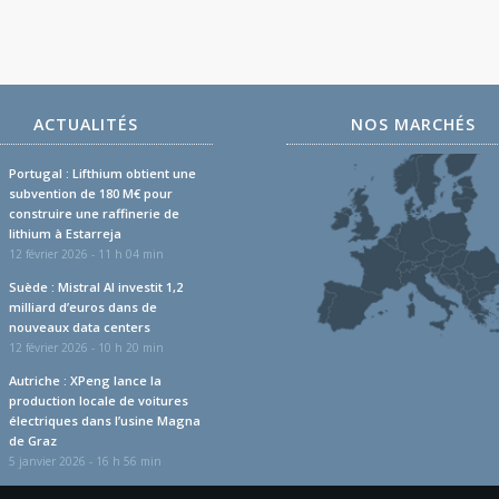
ACTUALITÉS
NOS MARCHÉS
Portugal : Lifthium obtient une
subvention de 180 M€ pour
construire une raffinerie de
lithium à Estarreja
12 février 2026 - 11 h 04 min
Suède : Mistral AI investit 1,2
milliard d’euros dans de
nouveaux data centers
12 février 2026 - 10 h 20 min
Autriche : XPeng lance la
production locale de voitures
électriques dans l’usine Magna
de Graz
5 janvier 2026 - 16 h 56 min