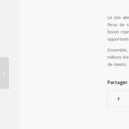
Le site al
férus de 
fusion rep
opportunité
Ensemble, 
millions d’
de clients.
Hongrie : Roger &
Roger acquiert l’usine
de Greenyard
Partager 