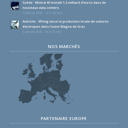
Suède : Mistral AI investit 1,2 milliard d’euros dans de
nouveaux data centers
12 février 2026 - 10 h 20 min
Autriche : XPeng lance la production locale de voitures
électriques dans l’usine Magna de Graz
5 janvier 2026 - 16 h 56 min
NOS MARCHÉS
PARTENAIRE EUROPE