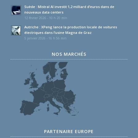
Suède : Mistral AI investit 1,2 milliard d’euros dans de
nouveaux data centers
12 février 2026 - 10 h 20 min
Autriche : XPeng lance la production locale de voitures
électriques dans l’usine Magna de Graz
5 janvier 2026 - 16 h 56 min
NOS MARCHÉS
PARTENAIRE EUROPE