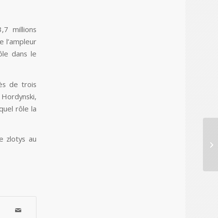
,7 millions
e l’ampleur
ôle dans le
s de trois
 Hordynski,
uel rôle la
de zlotys au