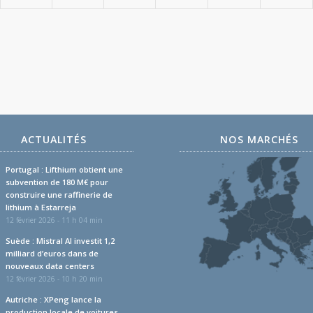
ACTUALITÉS
NOS MARCHÉS
Portugal : Lifthium obtient une
subvention de 180 M€ pour
construire une raffinerie de
lithium à Estarreja
12 février 2026 - 11 h 04 min
Suède : Mistral AI investit 1,2
milliard d’euros dans de
nouveaux data centers
12 février 2026 - 10 h 20 min
Autriche : XPeng lance la
production locale de voitures