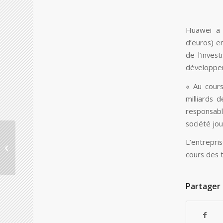
Huawei a i
d’euros) e
de l’inves
développem
« Au cour
milliards 
responsabl
société jou
Le sud-coréen Inzi
L’entrepris
Controls va investir
45,5 millions d’euros
cours des 
dans une usine...
Partager 