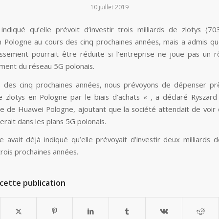
10 juillet 2019
ndiqué qu’elle prévoit d’investir trois milliards de zlotys (703
n Pologne au cours des cinq prochaines années, mais a admis qu
tissement pourrait être réduite si l’entreprise ne joue pas un r
ent du réseau 5G polonais.
s des cinq prochaines années, nous prévoyons de dépenser prè
de zlotys en Pologne par le biais d’achats « , a déclaré Ryszard
e de Huawei Pologne, ajoutant que la société attendait de voir q
erait dans les plans 5G polonais.
e avait déjà indiqué qu’elle prévoyait d’investir deux milliards 
trois prochaines années.
cette publication