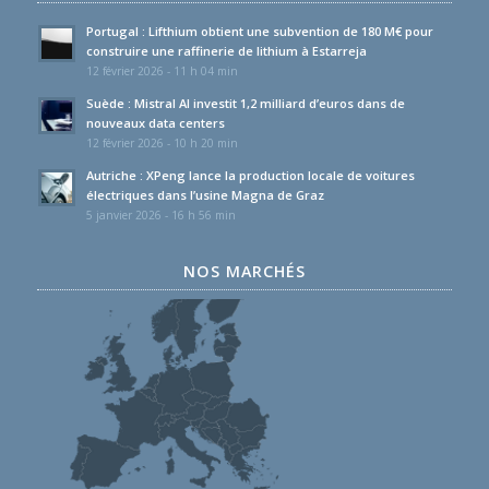
Portugal : Lifthium obtient une subvention de 180 M€ pour
construire une raffinerie de lithium à Estarreja
12 février 2026 - 11 h 04 min
Suède : Mistral AI investit 1,2 milliard d’euros dans de
nouveaux data centers
12 février 2026 - 10 h 20 min
Autriche : XPeng lance la production locale de voitures
électriques dans l’usine Magna de Graz
5 janvier 2026 - 16 h 56 min
NOS MARCHÉS