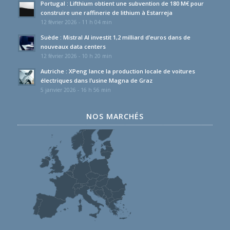
Portugal : Lifthium obtient une subvention de 180 M€ pour
construire une raffinerie de lithium à Estarreja
12 février 2026 - 11 h 04 min
Suède : Mistral AI investit 1,2 milliard d’euros dans de
nouveaux data centers
12 février 2026 - 10 h 20 min
Autriche : XPeng lance la production locale de voitures
électriques dans l’usine Magna de Graz
5 janvier 2026 - 16 h 56 min
NOS MARCHÉS