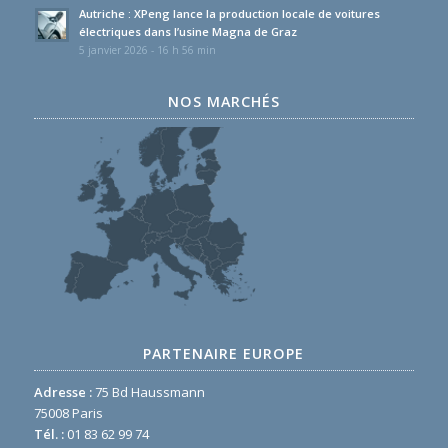
Autriche : XPeng lance la production locale de voitures
électriques dans l’usine Magna de Graz
5 janvier 2026 - 16 h 56 min
NOS MARCHÉS
PARTENAIRE EUROPE
Adresse :
75 Bd Haussmann
75008 Paris
Tél. :
01 83 62 99 74