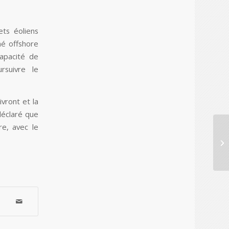
ets éoliens
hé offshore
capacité de
suivre le
vront et la
éclaré que
re, avec le