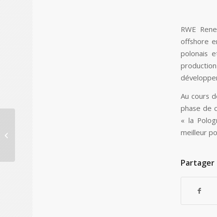
RWE Renewa
offshore e
polonais e
producti
développeme
Au cours d
phase de 
« la Polog
Pologne : L’entreprise
polonaise de
meilleur po
biotechnologie Mabion
obtient un prêt...
Partager 