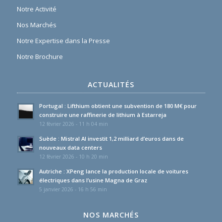
Notre Activité
Nos Marchés
Notre Expertise dans la Presse
Notre Brochure
ACTUALITÉS
Portugal : Lifthium obtient une subvention de 180 M€ pour
construire une raffinerie de lithium à Estarreja
12 février 2026 - 11 h 04 min
Suède : Mistral AI investit 1,2 milliard d’euros dans de
nouveaux data centers
12 février 2026 - 10 h 20 min
Autriche : XPeng lance la production locale de voitures
électriques dans l’usine Magna de Graz
5 janvier 2026 - 16 h 56 min
NOS MARCHÉS