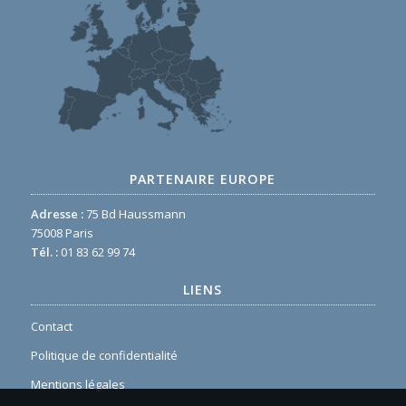
PARTENAIRE EUROPE
Adresse :
75 Bd Haussmann
75008 Paris
Tél. :
01 83 62 99 74
LIENS
Contact
Politique de confidentialité
Mentions légales