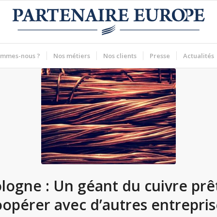
ommes-nous ?
Nos métiers
Nos clients
Presse
Actualités
logne : Un géant du cuivre prê
oopérer avec d’autres entrepris