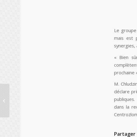
Le groupe 
mais est 
synergies,
« Bien sûr
complètent
prochaine »
M. Chludzin
déclare pr
Bulgarie : La banque
allemande
publiques.
Commerzbank
dans la re
intéressée par
Centrozlom
l’ouverture...
Partager 