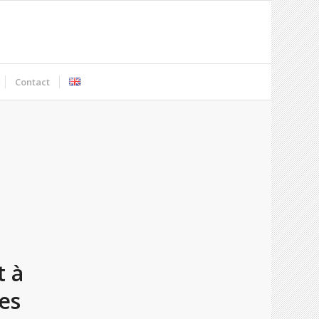
Contact
t à
es