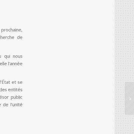
 prochaine,
cherche de
és qui nous
lle l’année
l’État et se
des entités
ésor public
 de l’unité