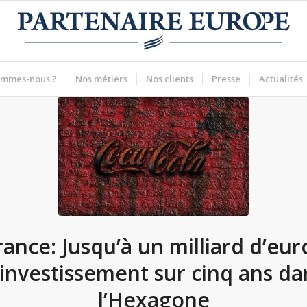
ommes-nous ?
Nos métiers
Nos clients
Presse
Actualités
rance: Jusqu’à un milliard d’eur
’investissement sur cinq ans da
l’Hexagone