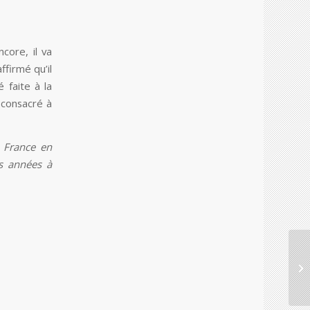
core, il va
ffirmé qu’il
é faite à la
consacré à
 France en
es années à