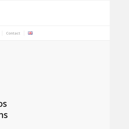
Contact
os
ns