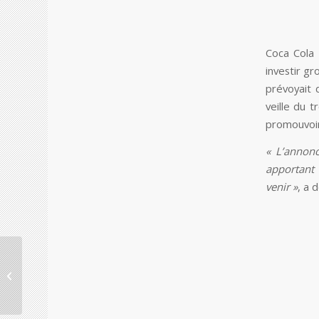
Coca Cola 
investir gr
prévoyait d
veille du
promouvoir 
« L’annon
apportant 
venir »
, a 
Hongrie : Cott annonce
l’acquisition de
Clearwater et étend sa
présence...