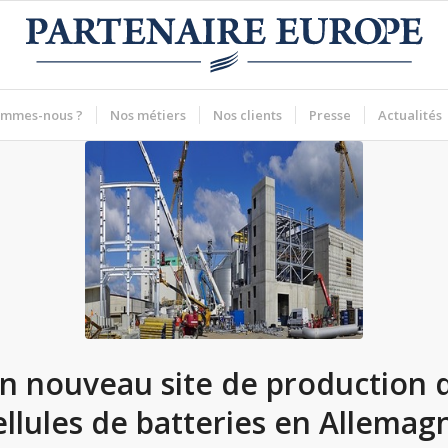
ommes-nous ?
Nos métiers
Nos clients
Presse
Actualités
n nouveau site de production 
ellules de batteries en Allemag