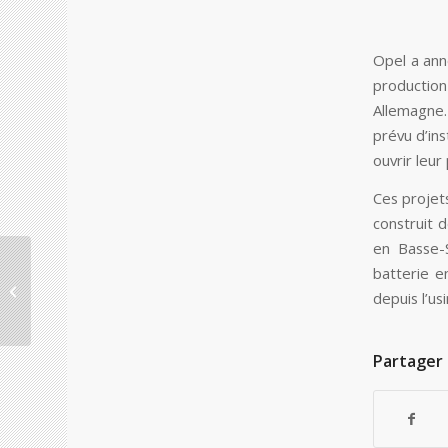
Opel a anno
production
Allemagne.
prévu d’ins
ouvrir leu
Ces projets
construit 
en Basse-
Axa cède pour 1
batterie e
milliard d’euros ses
depuis l’us
activités en Europe
centrale
Partager 