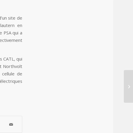
d’un site de
slautern en
e PSA qui a
spectivement
is CATL, qui
t Northvolt
cellule de
électriques