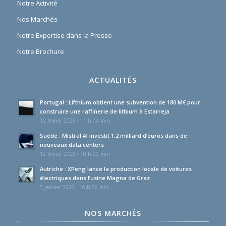
Notre Activité
Nos Marchés
Notre Expertise dans la Presse
Notre Brochure
ACTUALITÉS
Portugal : Lifthium obtient une subvention de 180 M€ pour
construire une raffinerie de lithium à Estarreja
12 février 2026 - 11 h 04 min
Suède : Mistral AI investit 1,2 milliard d’euros dans de
nouveaux data centers
12 février 2026 - 10 h 20 min
Autriche : XPeng lance la production locale de voitures
électriques dans l’usine Magna de Graz
5 janvier 2026 - 16 h 56 min
NOS MARCHÉS