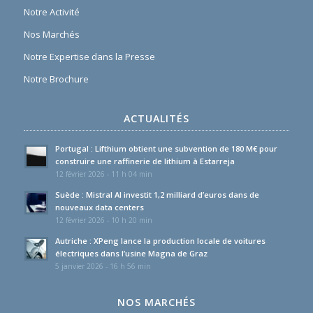
Notre Activité
Nos Marchés
Notre Expertise dans la Presse
Notre Brochure
ACTUALITÉS
Portugal : Lifthium obtient une subvention de 180 M€ pour
construire une raffinerie de lithium à Estarreja
12 février 2026 - 11 h 04 min
Suède : Mistral AI investit 1,2 milliard d’euros dans de
nouveaux data centers
12 février 2026 - 10 h 20 min
Autriche : XPeng lance la production locale de voitures
électriques dans l’usine Magna de Graz
5 janvier 2026 - 16 h 56 min
NOS MARCHÉS