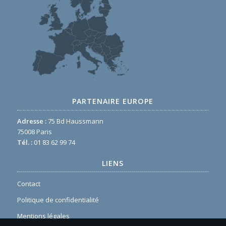
PARTENAIRE EUROPE
Adresse :
75 Bd Haussmann
75008 Paris
Tél. :
01 83 62 99 74
LIENS
Contact
Politique de confidentialité
Mentions légales