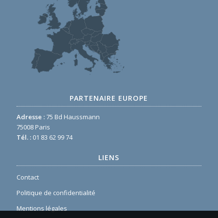
PARTENAIRE EUROPE
Adresse :
75 Bd Haussmann
75008 Paris
Tél. :
01 83 62 99 74
LIENS
Contact
Politique de confidentialité
Mentions légales