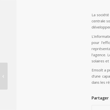
La société
centrale s
développer
L’informat
pour l’eff
représenta
l’agence. 
solaires et
La marque HOOP,
Emsolt a p
géant tchèco-slovaque
d’une capa
ira aux mains des
dans les r
Polonais
Partager 