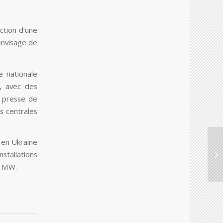
ction d’une
envisage de
e nationale
k, avec des
e presse de
s centrales
 en Ukraine
stallations
0 MW.