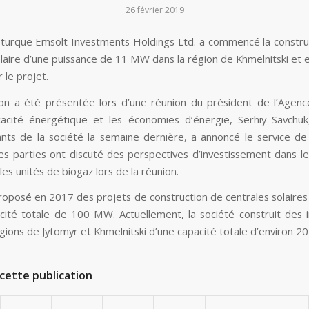
26 février 2019
 turque Emsolt Investments Holdings Ltd. a commencé la constru
olaire d’une puissance de 11 MW dans la région de Khmelnitski et 
 le projet.
ion a été présentée lors d’une réunion du président de l’Agenc
icacité énergétique et les économies d’énergie, Serhiy Savchu
nts de la société la semaine dernière, a annoncé le service d
Les parties ont discuté des perspectives d’investissement dans le
 les unités de biogaz lors de la réunion.
roposé en 2017 des projets de construction de centrales solaires
cité totale de 100 MW. Actuellement, la société construit des in
égions de Jytomyr et Khmelnitski d’une capacité totale d’environ 2
cette publication