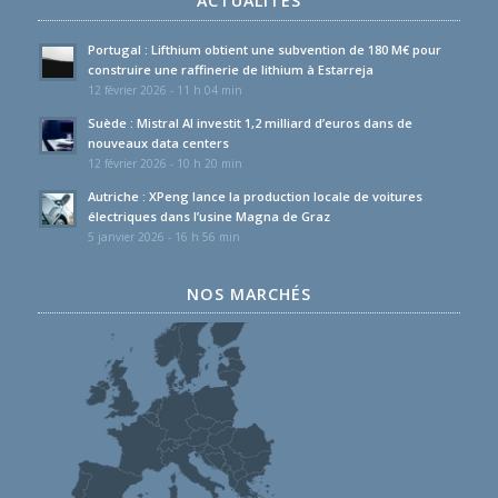
ACTUALITÉS
Portugal : Lifthium obtient une subvention de 180 M€ pour
construire une raffinerie de lithium à Estarreja
12 février 2026 - 11 h 04 min
Suède : Mistral AI investit 1,2 milliard d’euros dans de
nouveaux data centers
12 février 2026 - 10 h 20 min
Autriche : XPeng lance la production locale de voitures
électriques dans l’usine Magna de Graz
5 janvier 2026 - 16 h 56 min
NOS MARCHÉS