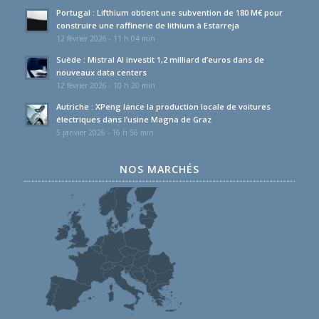
Portugal : Lifthium obtient une subvention de 180 M€ pour
construire une raffinerie de lithium à Estarreja
12 février 2026 - 11 h 04 min
Suède : Mistral AI investit 1,2 milliard d’euros dans de
nouveaux data centers
12 février 2026 - 10 h 20 min
Autriche : XPeng lance la production locale de voitures
électriques dans l’usine Magna de Graz
5 janvier 2026 - 16 h 56 min
NOS MARCHÉS