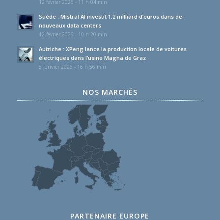
12 février 2026 - 11 h 04 min
Suède : Mistral AI investit 1,2 milliard d’euros dans de
nouveaux data centers
12 février 2026 - 10 h 20 min
Autriche : XPeng lance la production locale de voitures
électriques dans l’usine Magna de Graz
5 janvier 2026 - 16 h 56 min
NOS MARCHÉS
PARTENAIRE EUROPE