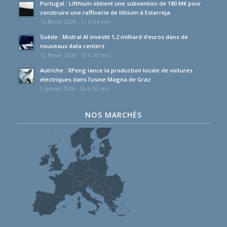
Portugal : Lifthium obtient une subvention de 180 M€ pour
construire une raffinerie de lithium à Estarreja
12 février 2026 - 11 h 04 min
Suède : Mistral AI investit 1,2 milliard d’euros dans de
nouveaux data centers
12 février 2026 - 10 h 20 min
Autriche : XPeng lance la production locale de voitures
électriques dans l’usine Magna de Graz
5 janvier 2026 - 16 h 56 min
NOS MARCHÉS