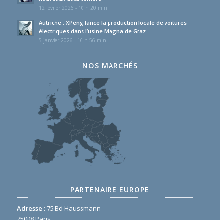
12 février 2026 - 10 h 20 min
Autriche : XPeng lance la production locale de voitures
électriques dans l’usine Magna de Graz
5 janvier 2026 - 16 h 56 min
NOS MARCHÉS
PARTENAIRE EUROPE
Adresse :
75 Bd Haussmann
75008 Paris